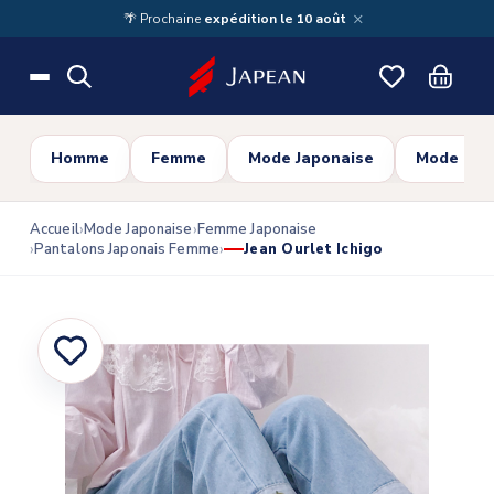
Skip to main content
×
🌴 Prochaine
expédition le 10 août
Homme
Femme
Mode Japonaise
Mode Cor
Accueil
Mode Japonaise
Femme Japonaise
Pantalons Japonais Femme
Jean Ourlet Ichigo