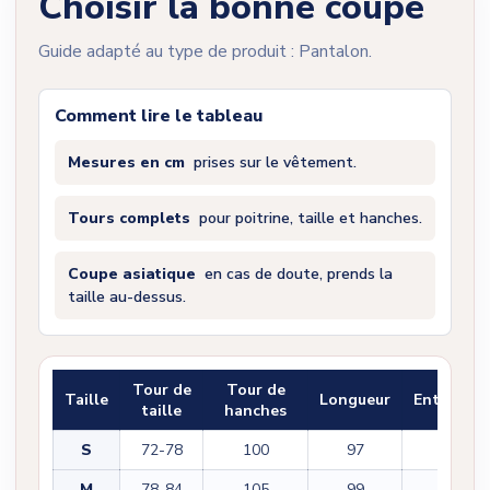
Choisir la bonne coupe
Guide adapté au type de produit : Pantalon.
Comment lire le tableau
Mesures en cm
prises sur le vêtement.
Tours complets
pour poitrine, taille et hanches.
Coupe asiatique
en cas de doute, prends la
taille au-dessus.
Tour de
Tour de
Taille
Longueur
Entrejam
taille
hanches
S
72-78
100
97
71
M
78-84
105
99
72