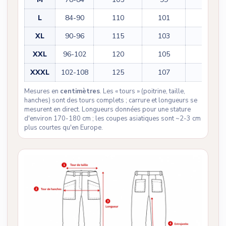
L
84-90
110
101
74
XL
90-96
115
103
75
XXL
96-102
120
105
76
XXXL
102-108
125
107
77
Mesures en
centimètres
. Les « tours » (poitrine, taille,
hanches) sont des tours complets ; carrure et longueurs se
mesurent en direct. Longueurs données pour une stature
d'environ 170-180 cm ; les coupes asiatiques sont ~2-3 cm
plus courtes qu'en Europe.