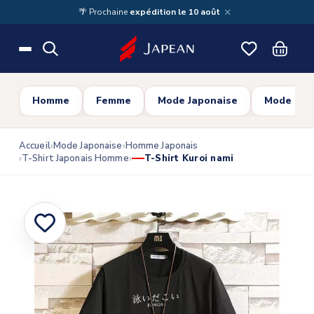
Skip to main content
×
🌴 Prochaine
expédition le 10 août
Homme
Femme
Mode Japonaise
Mode Cor
Accueil
Mode Japonaise
Homme Japonais
T-Shirt Japonais Homme
T-Shirt Kuroi nami