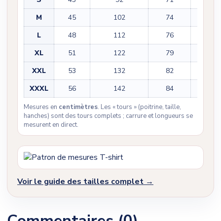
M
45
102
74
22
L
48
112
76
23
XL
51
122
79
23
XXL
53
132
82
25
XXXL
56
142
84
25
Mesures en
centimètres
. Les « tours » (poitrine, taille,
hanches) sont des tours complets ; carrure et longueurs se
mesurent en direct.
Voir le guide des tailles complet →
Commentaires (0)