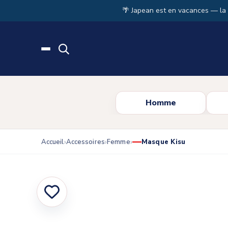
Skip to main content
🌴 Japean est en vacances — la
Homme
Accueil
Accessoires
Femme
Masque Kisu