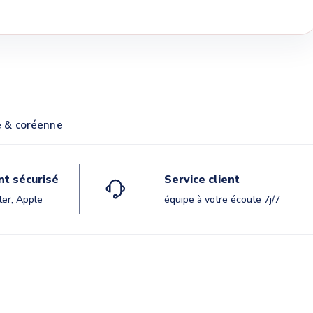
e & coréenne
t sécurisé
Service client
ter, Apple
équipe à votre écoute 7j/7