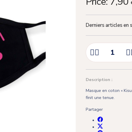
Price:
7,90
Derniers articles en 



Description :
Masque en coton « Kisu 
finit une tenue.
Partager