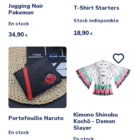
Jogging Noir
T-Shirt Starters
Pokemon
Stock indisponible
En stock
18,90
34,90
€
€
Kimono Shinobu
Portefeuille Naruto
Kochō - Demon
Slayer
En stock
En stock