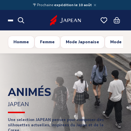
Skip to main content
×
🌴 Prochaine
expédition le 10 août
Homme
Femme
Mode Japonaise
Mode Cor
ANIMÉS
JAPEAN
Une selection JAPEAN pensee pour composer des
silhouettes actuelles, inspirees du Japon et de la
Coree.