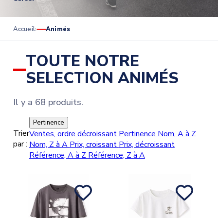
Accueil
Animés
TOUTE NOTRE
SELECTION ANIMÉS
Il y a 68 produits.
Pertinence
Trier
Ventes, ordre décroissant
Pertinence
Nom, A à Z
par :
Nom, Z à A
Prix, croissant
Prix, décroissant
Référence, A à Z
Référence, Z à A