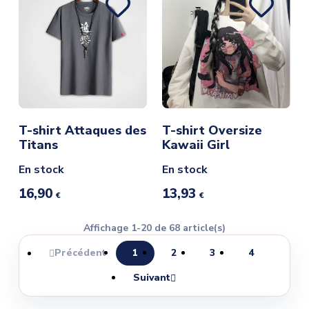
T-shirt Attaques des
T-shirt Oversize
Titans
Kawaii Girl
En stock
En stock
16,90
13,93
€
€
Affichage 1-20 de 68 article(s)
Précédent
1
2
3
4

Suivant
