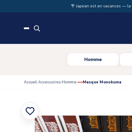
Skip to main content
🌴 Japean est en vacances — la
Homme
Accueil
Accessoires
Homme
Masque Monokuma