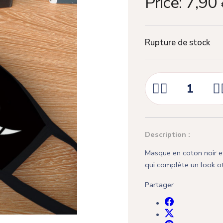
Price:
7,90
Rupture de stock



Description :
Masque en coton noir et
qui complète un look o
Partager