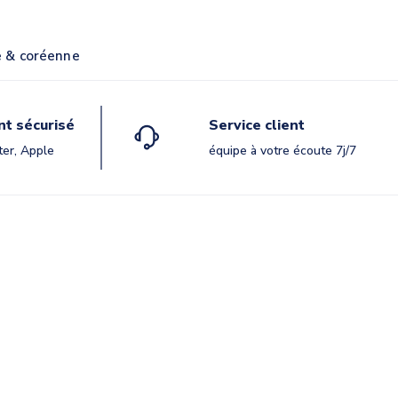
e & coréenne
t sécurisé
Service client
ter, Apple
équipe à votre écoute 7j/7