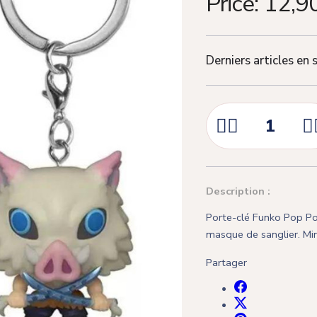
Price:
12,9
Derniers articles en 



Description :
Porte-clé Funko Pop Poc
masque de sanglier. Min
Partager