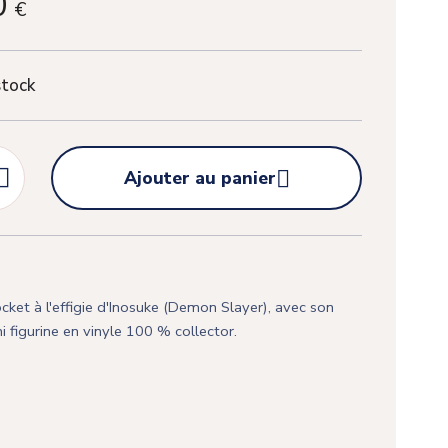
0
€
stock


Ajouter au panier
ket à l'effigie d'Inosuke (Demon Slayer), avec son
i figurine en vinyle 100 % collector.