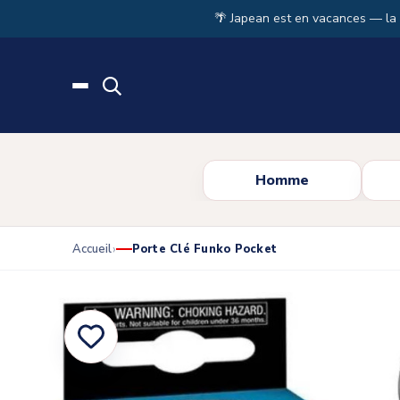
Skip to main content
🌴 Japean est en vacances — la
Homme
Accueil
Porte Clé Funko Pocket