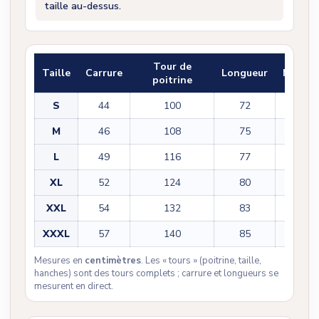
taille au-dessus.
Tour de
Taille
Carrure
Longueur
Manch
poitrine
S
44
100
72
60
M
46
108
75
61
L
49
116
77
62
XL
52
124
80
63
XXL
54
132
83
64
XXXL
57
140
85
65
Mesures en
centimètres
. Les « tours » (poitrine, taille,
hanches) sont des tours complets ; carrure et longueurs se
mesurent en direct.