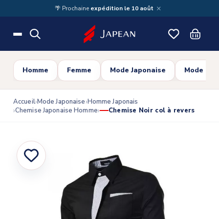
Skip to main content
×
🌴 Prochaine
expédition le 10 août
Homme
Femme
Mode Japonaise
Mode Cor
Accueil
Mode Japonaise
Homme Japonais
Chemise Japonaise Homme
Chemise Noir col à revers