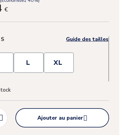
(Économisez 40%)
4
€
:
S
Guide des tailles
M
L
XL
stock


Ajouter au panier