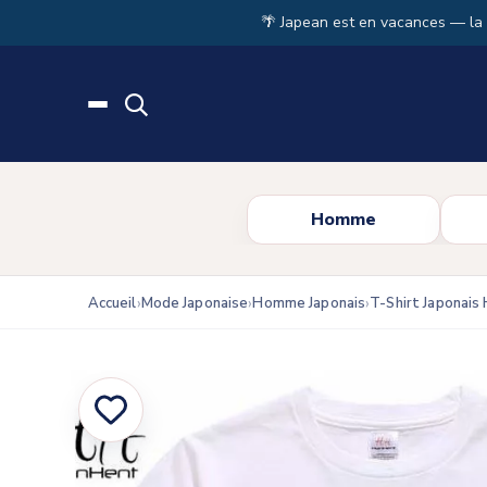
Skip to main content
🌴 Japean est en vacances — la
Homme
Accueil
Mode Japonaise
Homme Japonais
T-Shirt Japonai