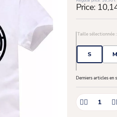
Regular price:
16,90
€
Price:
10,1
Taille sélectionnée 
S
Derniers articles en 


