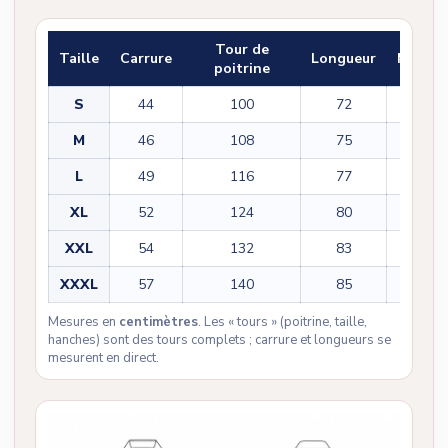
Tour de
Taille
Carrure
Longueur
Manch
poitrine
S
44
100
72
60
M
46
108
75
61
L
49
116
77
62
XL
52
124
80
63
XXL
54
132
83
64
XXXL
57
140
85
65
Mesures en
centimètres
. Les « tours » (poitrine, taille,
hanches) sont des tours complets ; carrure et longueurs se
mesurent en direct.