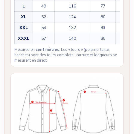
L
49
116
77
62
XL
52
124
80
63
XXL
54
132
83
64
XXXL
57
140
85
65
Mesures en
centimètres
. Les « tours » (poitrine, taille,
hanches) sont des tours complets ; carrure et longueurs se
mesurent en direct.