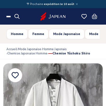
Skip to main content
×
🌴 Prochaine
expédition le 10 août
Homme
Femme
Mode Japonaise
Mode Cor
Accueil
Mode Japonaise
Homme Japonais
Chemise Japonaise Homme
Chemise Yūshoku Shiro