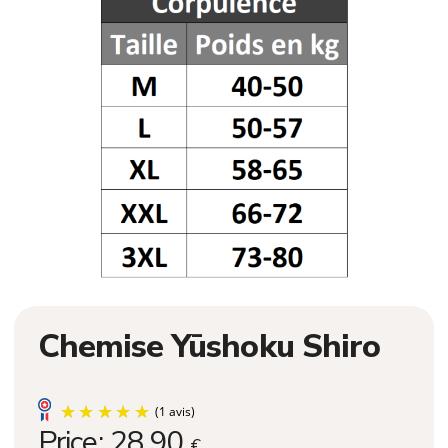
Chemise Yūshoku Shiro
Price:
28,90
€