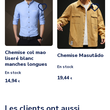
Chemise col mao
Chemise Masutādo
liseré blanc
manches longues
En stock
En stock
19,44
€
14,94
€
Les clients ont aussi