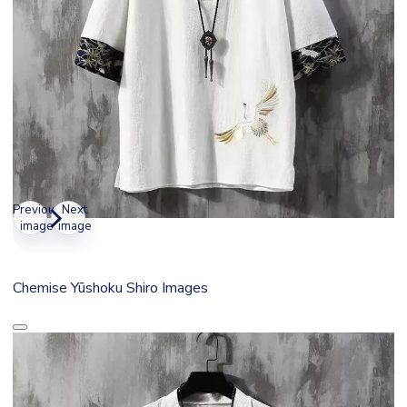
Previous
Next
image
image
Chemise Yūshoku Shiro Images