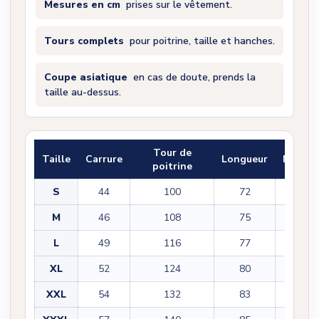
Mesures en cm
prises sur le vêtement.
Tours complets
pour poitrine, taille et hanches.
Coupe asiatique
en cas de doute, prends la
taille au-dessus.
Tour de
Taille
Carrure
Longueur
Manch
poitrine
S
44
100
72
60
M
46
108
75
61
L
49
116
77
62
XL
52
124
80
63
XXL
54
132
83
64