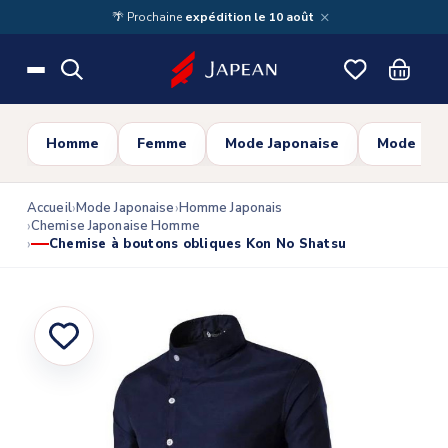
Skip to main content
×
🌴 Prochaine
expédition le 10 août
Homme
Femme
Mode Japonaise
Mode Cor
Accueil
Mode Japonaise
Homme Japonais
Chemise Japonaise Homme
Chemise à boutons obliques Kon No Shatsu