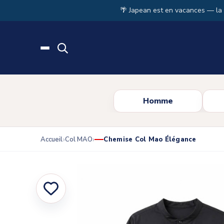
Skip to main content
🌴 Japean est en vacances — la
Homme
Accueil
Col MAO
Chemise Col Mao Élégance