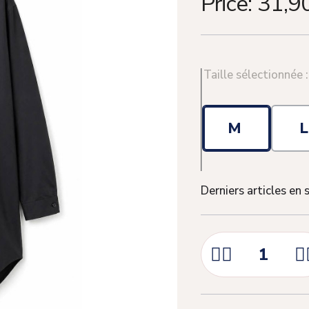
Price:
31,9
Taille sélectionnée 
M
Derniers articles en 


