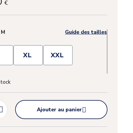
0
€
:
M
Guide des tailles
L
XL
XXL
stock


Ajouter au panier