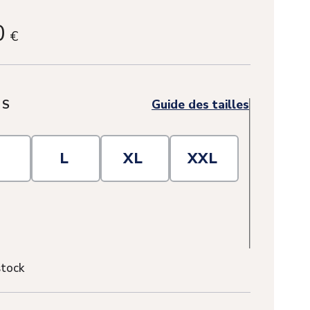
0
€
:
S
Guide des tailles
M
L
XL
XXL
stock