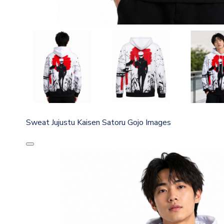
Sweat Jujustu Kaisen Satoru Gojo Images