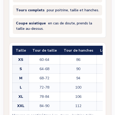
Tours complets
pour poitrine, taille et hanches.
Coupe asiatique
en cas de doute, prends la
taille au-dessus.
Taille
Tour de taille
Tour de hanches
Longueu
XS
60-64
86
42
S
64-68
90
43
M
68-72
94
44
L
72-78
100
45
XL
78-84
106
46
XXL
84-90
112
47