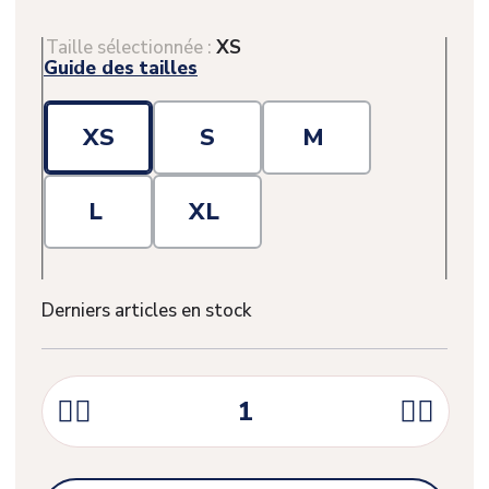
Taille sélectionnée :
XS
Guide des tailles
XS
S
M
L
XL
Derniers articles en stock



