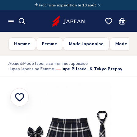
Skip to main content
×
🌴 Prochaine
expédition le 10 août
Homme
Femme
Mode Japonaise
Mode Cor
Accueil
Mode Japonaise
Femme Japonaise
Jupes Japonaise Femme
Jupe Plissée JK Tokyo Preppy