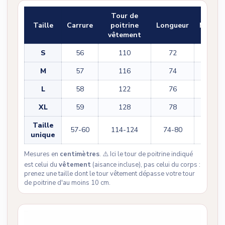
Tour de
Taille
Carrure
poitrine
Longueur
Manch
vêtement
S
56
110
72
32
M
57
116
74
34
L
58
122
76
36
XL
59
128
78
38
Taille
57-60
114-124
74-80
34-38
unique
Mesures en
centimètres
. ⚠️ Ici le tour de poitrine indiqué
est celui du
vêtement
(aisance incluse), pas celui du corps :
prenez une taille dont le tour vêtement dépasse votre tour
de poitrine d'au moins 10 cm.