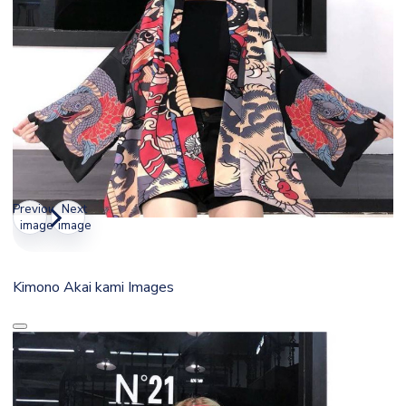
Previous
Next
image
image
Kimono Akai kami Images