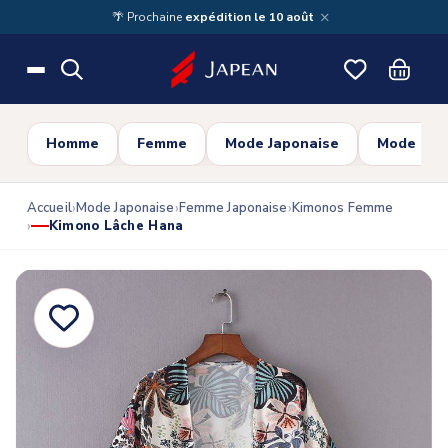
Skip to main content
×
🌴 Prochaine
expédition le 10 août
Homme
Femme
Mode Japonaise
Mode Cor
Accueil
Mode Japonaise
Femme Japonaise
Kimonos Femme
Kimono Lâche Hana