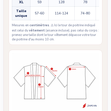
XL
59
128
78
38
Taille
57-60
114-124
74-80
34-38
unique
Mesures en
centimètres
. ⚠️ Ici le tour de poitrine indiqué
est celui du
vêtement
(aisance incluse), pas celui du corps :
prenez une taille dont le tour vêtement dépasse votre tour
de poitrine d'au moins 10 cm.