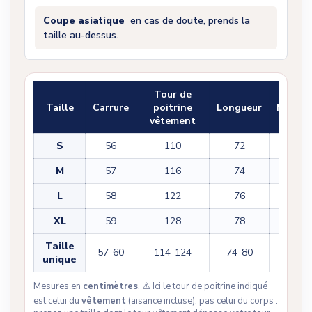
Coupe asiatique
en cas de doute, prends la
taille au-dessus.
Tour de
Taille
Carrure
poitrine
Longueur
Manch
vêtement
S
56
110
72
32
M
57
116
74
34
L
58
122
76
36
XL
59
128
78
38
Taille
57-60
114-124
74-80
34-38
unique
Mesures en
centimètres
. ⚠️ Ici le tour de poitrine indiqué
est celui du
vêtement
(aisance incluse), pas celui du corps :