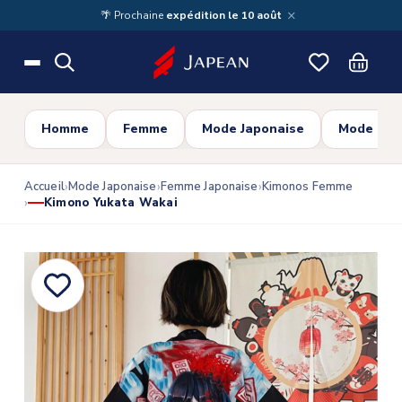
Skip to main content
×
🌴 Prochaine
expédition le 10 août
Homme
Femme
Mode Japonaise
Mode Cor
Accueil
Mode Japonaise
Femme Japonaise
Kimonos Femme
Kimono Yukata Wakai