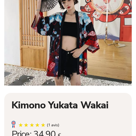
Kimono Yukata Wakai
Price:
34,90
€