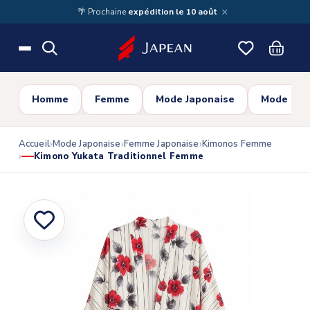
Skip to main content
×
🌴 Prochaine
expédition le 10 août
Homme
Femme
Mode Japonaise
Mode Cor
Accueil
Mode Japonaise
Femme Japonaise
Kimonos Femme
Kimono Yukata Traditionnel Femme