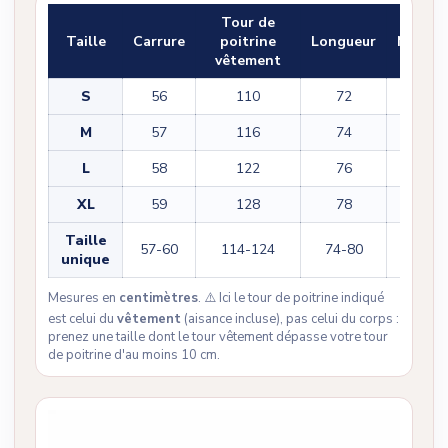
Tour de
Taille
Carrure
poitrine
Longueur
Manch
vêtement
S
56
110
72
32
M
57
116
74
34
L
58
122
76
36
XL
59
128
78
38
Taille
57-60
114-124
74-80
34-38
unique
Mesures en
centimètres
. ⚠️ Ici le tour de poitrine indiqué
est celui du
vêtement
(aisance incluse), pas celui du corps :
prenez une taille dont le tour vêtement dépasse votre tour
de poitrine d'au moins 10 cm.