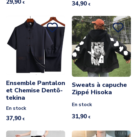
29,90
34,90
€
€
Ensemble Pantalon
Sweats à capuche
et Chemise Dentō-
Zippé Hisoka
tekina
En stock
En stock
31,90
37,90
€
€