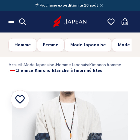
Skip to main content
×
🌴 Prochaine
expédition le 10 août
Homme
Femme
Mode Japonaise
Mode Cor
Accueil
Mode Japonaise
Homme Japonais
Kimonos homme
Chemise Kimono Blanche à Imprimé Bleu