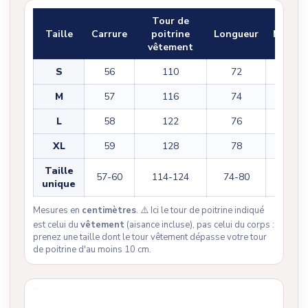
Tour de
Taille
Carrure
poitrine
Longueur
Manch
vêtement
S
56
110
72
32
M
57
116
74
34
L
58
122
76
36
XL
59
128
78
38
Taille
57-60
114-124
74-80
34-38
unique
Mesures en
centimètres
. ⚠️ Ici le tour de poitrine indiqué
est celui du
vêtement
(aisance incluse), pas celui du corps :
prenez une taille dont le tour vêtement dépasse votre tour
de poitrine d'au moins 10 cm.