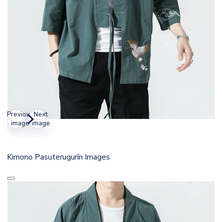
Previous
Next
image
image
Kimono Pasuterugurīn Images