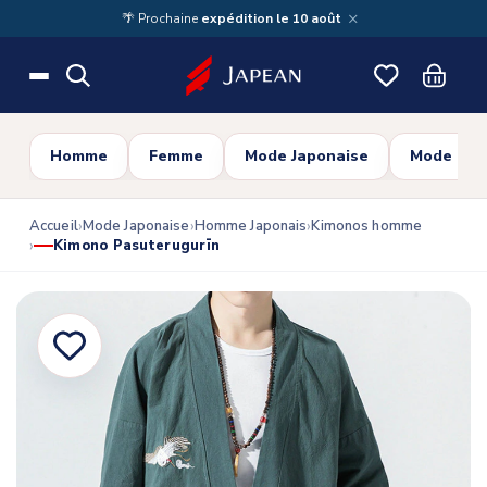
Skip to main content
×
🌴 Prochaine
expédition le 10 août
Homme
Femme
Mode Japonaise
Mode Cor
Accueil
Mode Japonaise
Homme Japonais
Kimonos homme
Kimono Pasuterugurīn