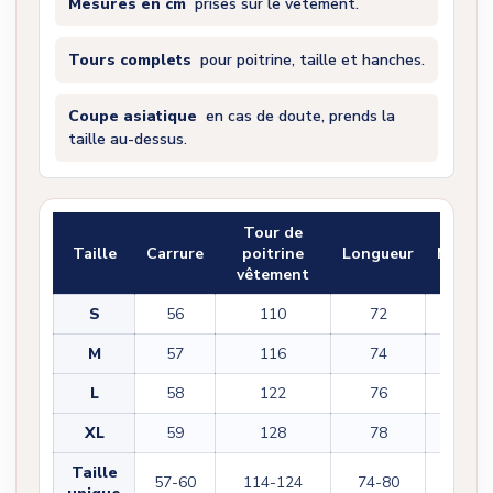
Mesures en cm
prises sur le vêtement.
Tours complets
pour poitrine, taille et hanches.
Coupe asiatique
en cas de doute, prends la
taille au-dessus.
Tour de
Taille
Carrure
poitrine
Longueur
Manch
vêtement
S
56
110
72
32
M
57
116
74
34
L
58
122
76
36
XL
59
128
78
38
Taille
57-60
114-124
74-80
34-38