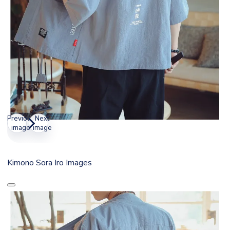
Previous
Next
image
image
Kimono Sora Iro Images