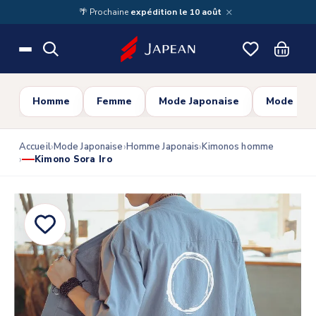
Skip to main content
×
🌴 Prochaine
expédition le 10 août
Homme
Femme
Mode Japonaise
Mode Cor
Accueil
Mode Japonaise
Homme Japonais
Kimonos homme
Kimono Sora Iro