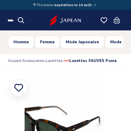
Skip to main content
×
🌴 Prochaine
expédition le 10 août
Homme
Femme
Mode Japonaise
Mode Cor
Accueil
Accessoires
Lunettes
Lunettes FAUVES Puma