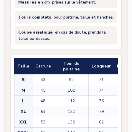
Mesures en cm
prises sur le vêtement.
Tours complets
pour poitrine, taille et hanches.
Coupe asiatique
en cas de doute, prends la
taille au-dessus.
Tour de
Taille
Carrure
Longueur
Manch
poitrine
S
43
92
71
22
M
45
102
74
22
L
48
112
76
23
XL
51
122
79
23
XXL
53
132
82
25