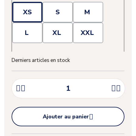
XS
S
M
L
XL
XXL
Derniers articles en stock





Ajouter au panier