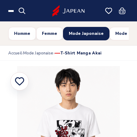
Skip to main content
Homme
Femme
Mode Japonaise
Mode Cor
Accueil
Mode Japonaise
T-Shirt Manga Akai