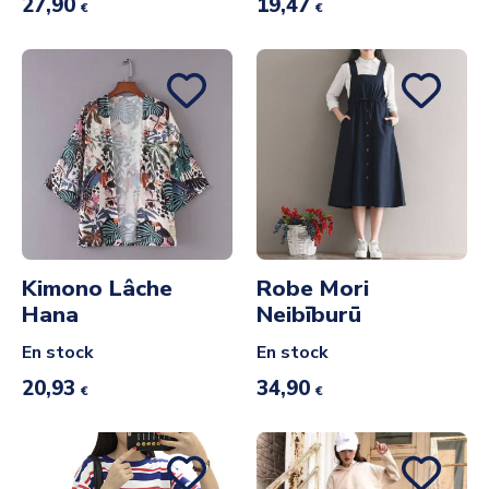
27,90
19,47
€
€
Kimono Lâche
Robe Mori
Hana
Neibīburū
En stock
En stock
20,93
34,90
€
€