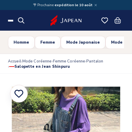
Skip to main content
×
🌴 Prochaine
expédition le 10 août
Homme
Femme
Mode Japonaise
Mode Cor
Accueil
Mode Coréenne
Femme Coréenne
Pantalon
Salopette en Jean Shinpuru