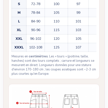
S
72-78
100
97
71
M
78-84
105
99
72
L
84-90
110
101
74
XL
90-96
115
103
75
XXL
96-102
120
105
76
XXXL
102-108
125
107
77
Mesures en
centimètres
. Les « tours » (poitrine, taille,
hanches) sont des tours complets ; carrure et longueurs se
mesurent en direct. Longueurs données pour une stature
d'environ 170-180 cm ; les coupes asiatiques sont ~2-3 cm
plus courtes qu'en Europe.