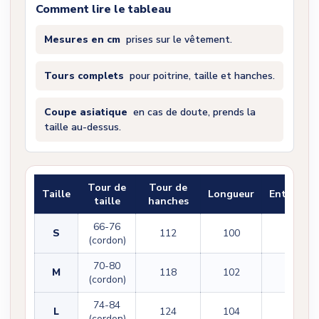
Comment lire le tableau
Mesures en cm
prises sur le vêtement.
Tours complets
pour poitrine, taille et hanches.
Coupe asiatique
en cas de doute, prends la
taille au-dessus.
Tour de
Tour de
Taille
Longueur
Entrejam
taille
hanches
66-76
S
112
100
72
(cordon)
70-80
M
118
102
73
(cordon)
74-84
L
124
104
74
(cordon)