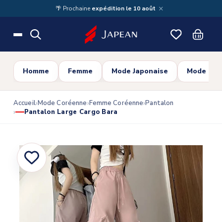
Skip to main content
×
🌴 Prochaine
expédition le 10 août
Homme
Femme
Mode Japonaise
Mode Cor
Accueil
Mode Coréenne
Femme Coréenne
Pantalon
Pantalon Large Cargo Bara