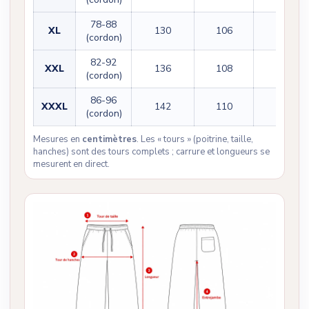
78-88
XL
130
106
75
(cordon)
82-92
XXL
136
108
76
(cordon)
86-96
XXXL
142
110
77
(cordon)
Mesures en
centimètres
. Les « tours » (poitrine, taille,
hanches) sont des tours complets ; carrure et longueurs se
mesurent en direct.