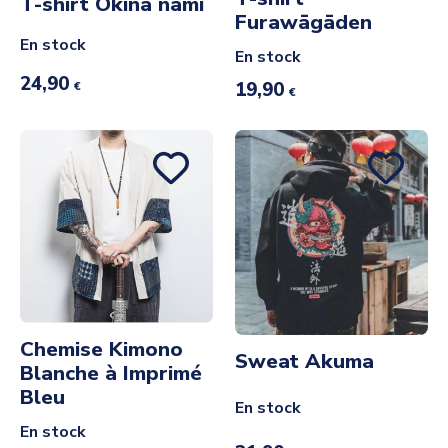
T-shirt Ōkina nami
Furawāgāden
En stock
En stock
24,90
19,90
€
€
Chemise Kimono
Sweat Akuma
Blanche à Imprimé
Bleu
En stock
En stock