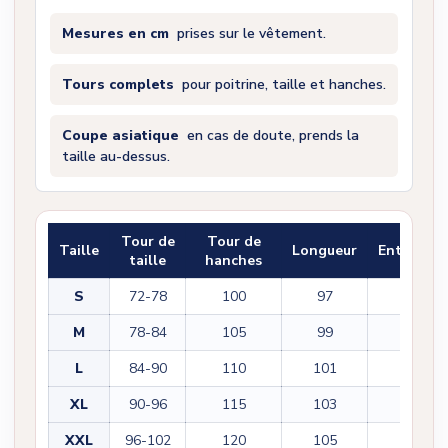
Mesures en cm
prises sur le vêtement.
Tours complets
pour poitrine, taille et hanches.
Coupe asiatique
en cas de doute, prends la
taille au-dessus.
Tour de
Tour de
Taille
Longueur
Entrejam
taille
hanches
S
72-78
100
97
71
M
78-84
105
99
72
L
84-90
110
101
74
XL
90-96
115
103
75
XXL
96-102
120
105
76