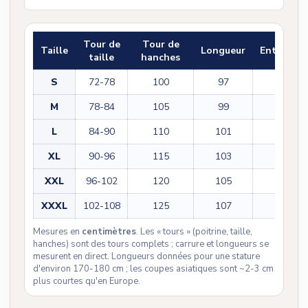
Tour de
Tour de
Taille
Longueur
Entrejam
taille
hanches
S
72-78
100
97
71
M
78-84
105
99
72
L
84-90
110
101
74
XL
90-96
115
103
75
XXL
96-102
120
105
76
XXXL
102-108
125
107
77
Mesures en
centimètres
. Les « tours » (poitrine, taille,
hanches) sont des tours complets ; carrure et longueurs se
mesurent en direct. Longueurs données pour une stature
d'environ 170-180 cm ; les coupes asiatiques sont ~2-3 cm
plus courtes qu'en Europe.