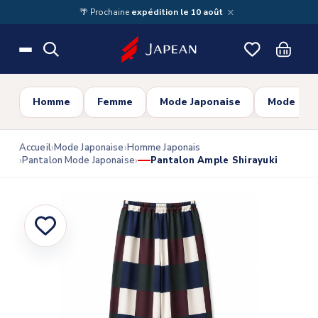
Skip to main content
×
🌴 Prochaine
expédition le 10 août
Homme
Femme
Mode Japonaise
Mode Cor
Accueil
Mode Japonaise
Homme Japonais
Pantalon Mode Japonaise
Pantalon Ample Shirayuki