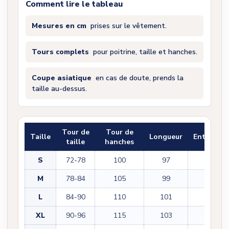
Comment lire le tableau
Mesures en cm
prises sur le vêtement.
Tours complets
pour poitrine, taille et hanches.
Coupe asiatique
en cas de doute, prends la
taille au-dessus.
Tour de
Tour de
Taille
Longueur
Entrejam
taille
hanches
S
72-78
100
97
71
M
78-84
105
99
72
L
84-90
110
101
74
XL
90-96
115
103
75