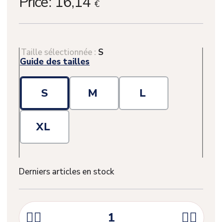
Price:
16,14
€
Taille sélectionnée :
S
Guide des tailles
S
M
L
XL
Derniers articles en stock



