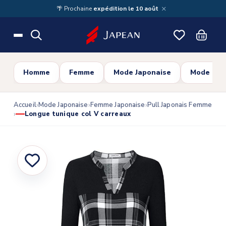
Skip to main content
×
🌴 Prochaine
expédition le 10 août
Homme
Femme
Mode Japonaise
Mode Cor
Accueil
Mode Japonaise
Femme Japonaise
Pull Japonais Femme
Longue tunique col V carreaux