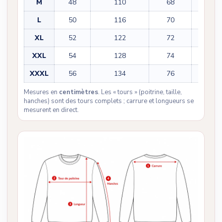
M
48
110
68
61
L
50
116
70
62
XL
52
122
72
63
XXL
54
128
74
64
XXXL
56
134
76
65
Mesures en
centimètres
. Les « tours » (poitrine, taille,
hanches) sont des tours complets ; carrure et longueurs se
mesurent en direct.