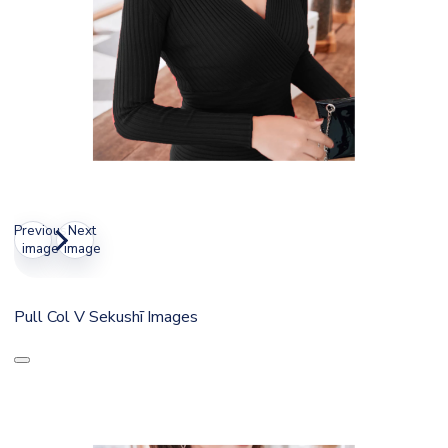
Previous
Next
image
image
Pull Col V Sekushī Images