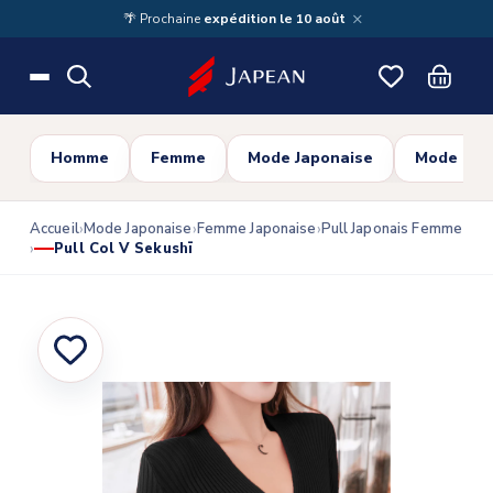
Skip to main content
×
🌴 Prochaine
expédition le 10 août
Homme
Femme
Mode Japonaise
Mode Cor
Accueil
Mode Japonaise
Femme Japonaise
Pull Japonais Femme
Pull Col V Sekushī