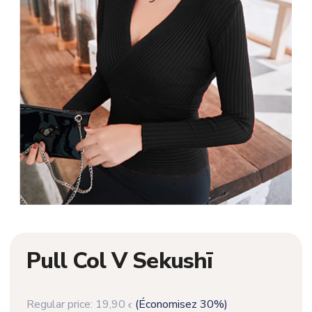
Pull Col V Sekushī
Regular price:
19,90
(Économisez 30%)
€