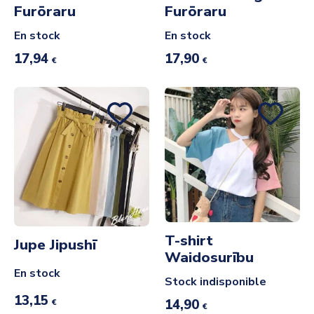
Furōraru
Furōraru
En stock
En stock
17,94
17,90
€
€
T-shirt
Jupe Jipushī
Waidosurību
En stock
Stock indisponible
13,15
14,90
€
€