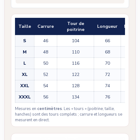
Tour de
Taille
Carrure
Longueur
Manch
poitrine
S
46
104
66
60
M
48
110
68
61
L
50
116
70
62
XL
52
122
72
63
XXL
54
128
74
64
XXXL
56
134
76
65
Mesures en
centimètres
. Les « tours » (poitrine, taille,
hanches) sont des tours complets ; carrure et longueurs se
mesurent en direct.