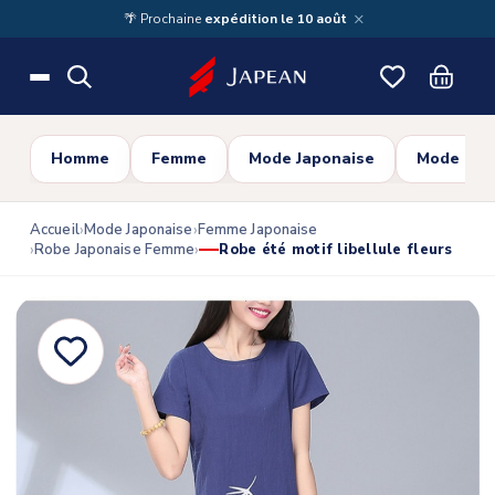
Skip to main content
×
🌴 Prochaine
expédition le 10 août
Homme
Femme
Mode Japonaise
Mode Cor
Accueil
Mode Japonaise
Femme Japonaise
Robe Japonaise Femme
Robe été motif libellule fleurs