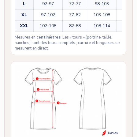
L
92-97
72-77
98-103
114
XL
97-102
77-82
103-108
116
XXL
102-108
82-88
108-114
118
Mesures en
centimètres
. Les « tours » (poitrine, taille,
hanches) sont des tours complets ; carrure et longueurs se
mesurent en direct.