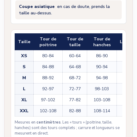
Coupe asiatique
en cas de doute, prends la
taille au-dessus.
Tour de
Tour de
Tour de
Taille
Longue
poitrine
taille
hanches
XS
80-84
60-64
86-90
108
S
84-88
64-68
90-94
110
M
88-92
68-72
94-98
112
L
92-97
72-77
98-103
114
XL
97-102
77-82
103-108
116
XXL
102-108
82-88
108-114
118
Mesures en
centimètres
. Les « tours » (poitrine, taille,
hanches) sont des tours complets ; carrure et longueurs se
mesurent en direct.