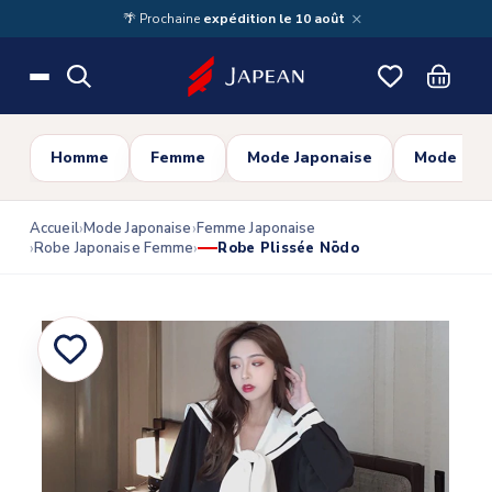
Skip to main content
×
🌴 Prochaine
expédition le 10 août
Homme
Femme
Mode Japonaise
Mode Cor
Accueil
Mode Japonaise
Femme Japonaise
Robe Japonaise Femme
Robe Plissée Nōdo