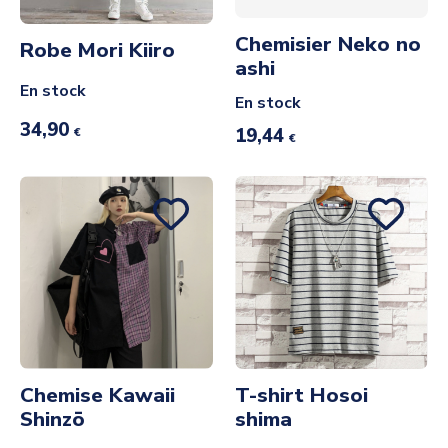
Chemisier Neko no
Robe Mori Kiiro
ashi
En stock
En stock
34,90
19,44
€
€
Chemise Kawaii
T-shirt Hosoi
Shinzō
shima