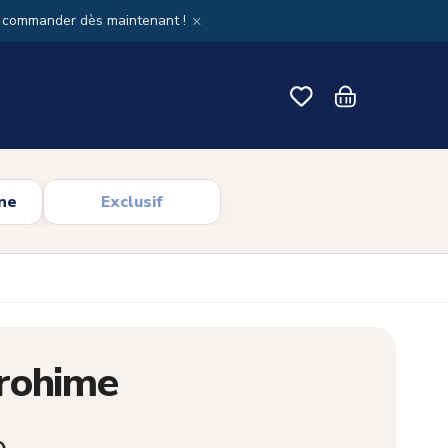
×
x commander dès maintenant !
ne
Exclusif
rohime