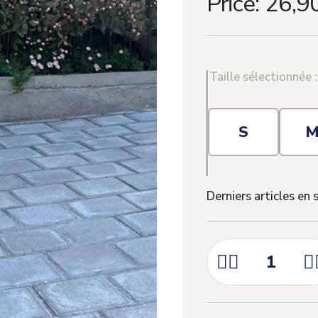
Price:
26,9
Taille sélectionnée 
S
Derniers articles en 


