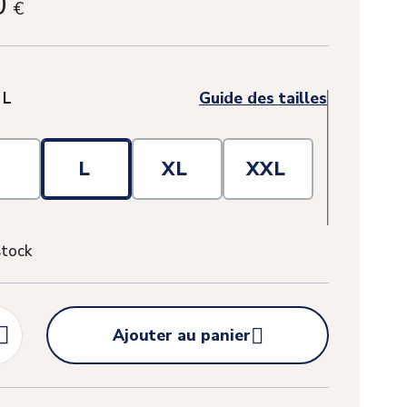
0
€
:
L
Guide des tailles
M
L
XL
XXL
stock


Ajouter au panier