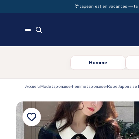
Skip to main content
🌴 Japean est en vacances — la
Homme
Accueil
Mode Japonaise
Femme Japonaise
Robe Japonaise