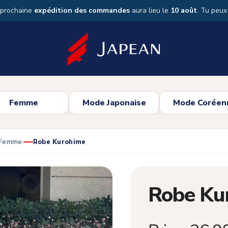
 prochaine
expédition des commandes
aura lieu le
10 août
. Tu peu
Femme
Mode Japonaise
Mode Coréen
 Femme
Robe Kurohime
Robe Ku