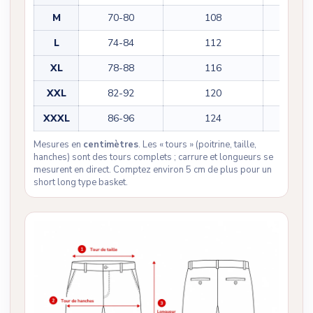
M
70-80
108
47
L
74-84
112
49
XL
78-88
116
51
XXL
82-92
120
53
XXXL
86-96
124
55
Mesures en
centimètres
. Les « tours » (poitrine, taille,
hanches) sont des tours complets ; carrure et longueurs se
mesurent en direct. Comptez environ 5 cm de plus pour un
short long type basket.