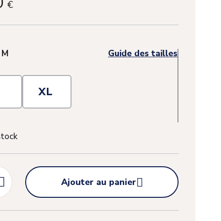
0
€
:
M
Guide des tailles
L
XL
stock


Ajouter au panier