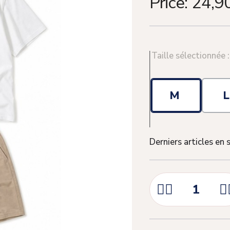
Price:
24,9
Taille sélectionnée 
M
Derniers articles en 


