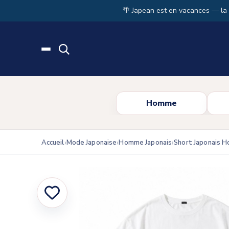
Skip to main content
🌴 Japean est en vacances — la
Homme
Accueil
Mode Japonaise
Homme Japonais
Short Japonais 