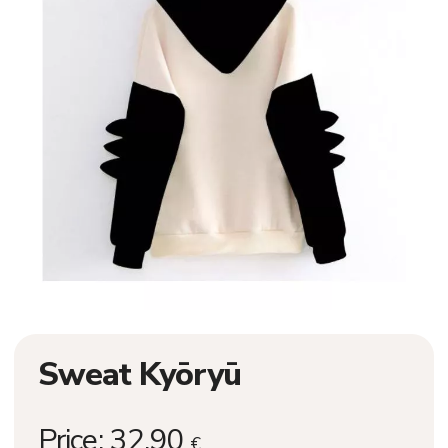
Sweat Kyōryū
Price:
32,90
€