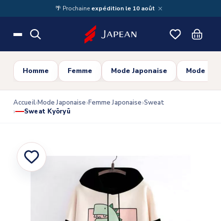
Skip to main content
×
🌴 Prochaine
expédition le 10 août
Homme
Femme
Mode Japonaise
Mode Cor
Accueil
Mode Japonaise
Femme Japonaise
Sweat
Sweat Kyōryū