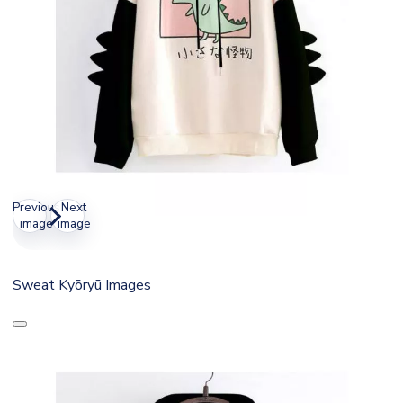
Previous
Next
image
image
Sweat Kyōryū Images