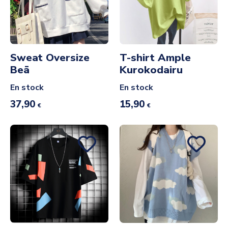
Sweat Oversize
T-shirt Ample
Beā
Kurokodairu
En stock
En stock
37,90
15,90
€
€