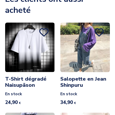
acheté
T-Shirt dégradé
Salopette en Jean
Naisupāson
Shinpuru
En stock
En stock
24,90
34,90
€
€