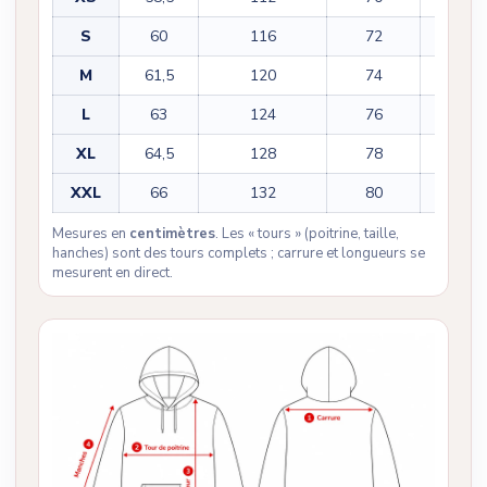
S
60
116
72
56,5
M
61,5
120
74
57,5
L
63
124
76
58,5
XL
64,5
128
78
59,5
XXL
66
132
80
60,5
Mesures en
centimètres
. Les « tours » (poitrine, taille,
hanches) sont des tours complets ; carrure et longueurs se
mesurent en direct.