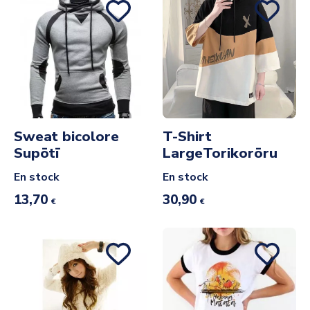
Sweat bicolore
T-Shirt
Supōtī
LargeTorikorōru
En stock
En stock
13,70
30,90
€
€