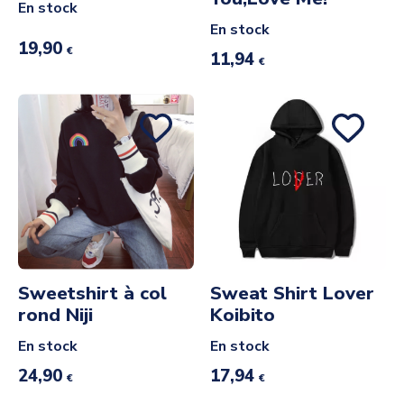
En stock
En stock
19,90
€
11,94
€
Sweetshirt à col
Sweat Shirt Lover
rond Niji
Koibito
En stock
En stock
24,90
17,94
€
€