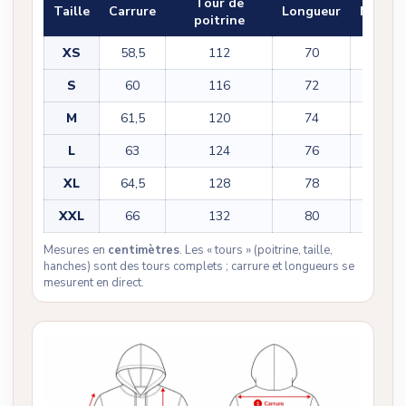
Tour de
Taille
Carrure
Longueur
Manch
poitrine
XS
58,5
112
70
55,5
S
60
116
72
56,5
M
61,5
120
74
57,5
L
63
124
76
58,5
XL
64,5
128
78
59,5
XXL
66
132
80
60,5
Mesures en
centimètres
. Les « tours » (poitrine, taille,
hanches) sont des tours complets ; carrure et longueurs se
mesurent en direct.