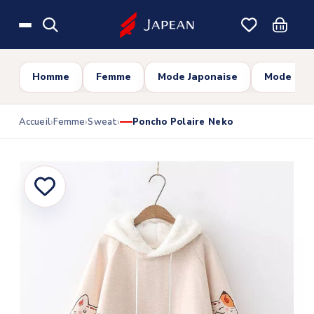
Skip to main content
Homme
Femme
Mode Japonaise
Mode Cor
Accueil
Femme
Sweat
Poncho Polaire Neko