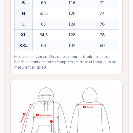
S
60
116
72
56,5
M
61,5
120
74
57,5
L
63
124
76
58,5
XL
64,5
128
78
59,5
XXL
66
132
80
60,5
Mesures en
centimètres
. Les « tours » (poitrine, taille,
hanches) sont des tours complets ; carrure et longueurs se
mesurent en direct.