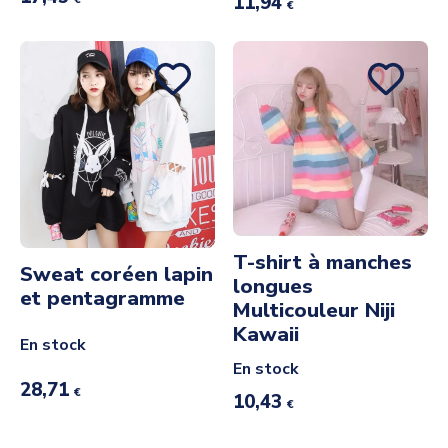
11,94
€
T-shirt à manches
Sweat coréen lapin
longues
et pentagramme
Multicouleur Niji
Kawaii
En stock
En stock
28,71
€
10,43
€