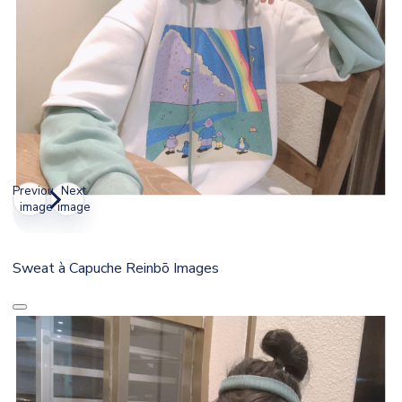
Previous
Next
image
image
Sweat à Capuche Reinbō Images