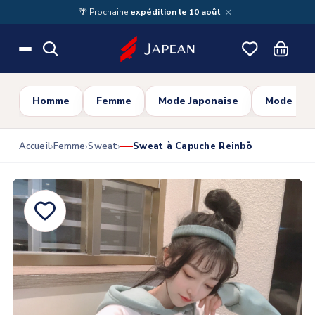
Skip to main content
×
🌴 Prochaine
expédition le 10 août
Homme
Femme
Mode Japonaise
Mode Cor
Accueil
Femme
Sweat
Sweat à Capuche Reinbō