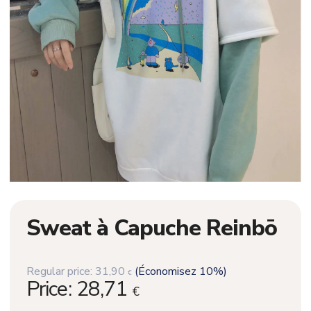
Sweat à Capuche Reinbō
Regular price:
31,90
(Économisez 10%)
€
Price:
28,71
€