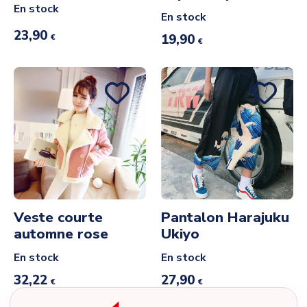
En stock
En stock
23,90
19,90
€
€
Veste courte
Pantalon Harajuku
automne rose
Ukiyo
En stock
En stock
32,22
27,90
€
€