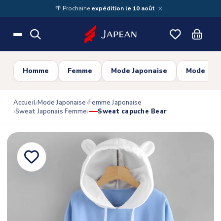
Skip to main content
×
🌴 Prochaine
expédition le 10 août
Homme
Femme
Mode Japonaise
Mode Cor
Accueil
Mode Japonaise
Femme Japonaise
Sweat Japonais Femme
Sweat capuche Bear