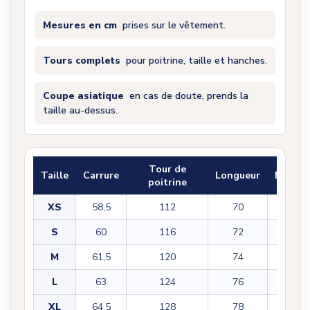
Mesures en cm
prises sur le vêtement.
Tours complets
pour poitrine, taille et hanches.
Coupe asiatique
en cas de doute, prends la
taille au-dessus.
Tour de
Taille
Carrure
Longueur
Manch
poitrine
XS
58,5
112
70
55,5
S
60
116
72
56,5
M
61,5
120
74
57,5
L
63
124
76
58,5
XL
64,5
128
78
59,5