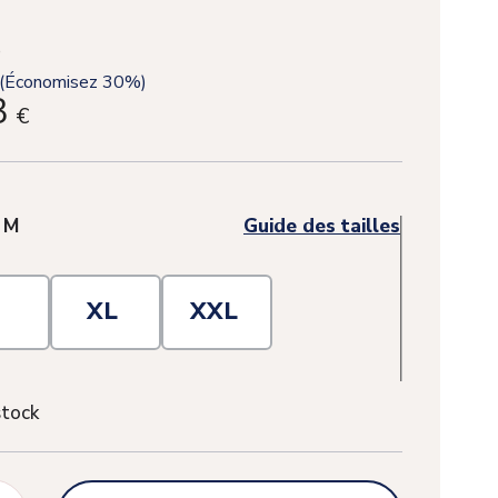
(Économisez 30%)
3
€
(1 avis)
:
M
Guide des tailles
L
XL
XXL
stock