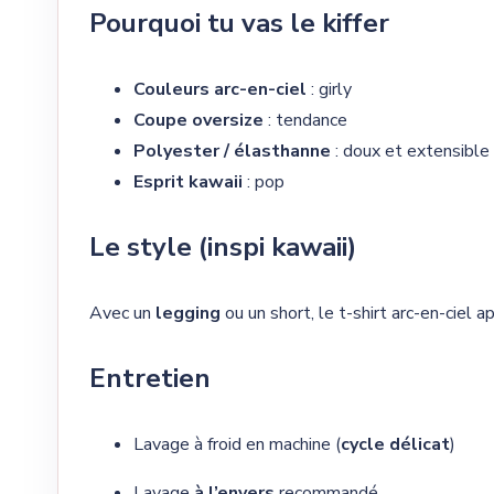
Pourquoi tu vas le kiffer
Couleurs arc-en-ciel
: girly
Coupe oversize
: tendance
Polyester / élasthanne
: doux et extensible
Esprit kawaii
: pop
Le style (inspi kawaii)
Avec un
legging
ou un short, le t-shirt arc-en-ciel 
Entretien
Lavage à froid en machine (
cycle délicat
)
Lavage
à l’envers
recommandé