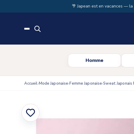
Skip to main content
🌴 Japean est en vacances — la
Homme
Accueil
Mode Japonaise
Femme Japonaise
Sweat Japonais