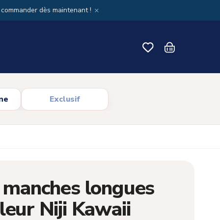
×
x commander dès maintenant !
ne
Exclusif
à manches longues
leur Niji Kawaii