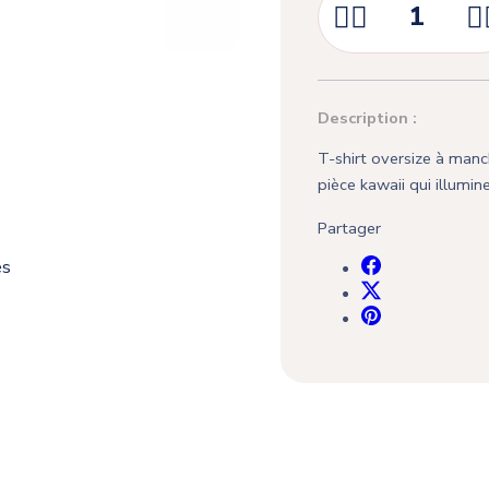



Description :
T-shirt oversize à manch
pièce kawaii qui illumine
Partager
es