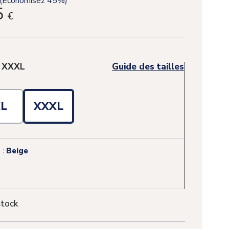
(Économisez 45%)
5
€
:
XXXL
Guide des tailles
XL
XXXL
 :
Beige
stock