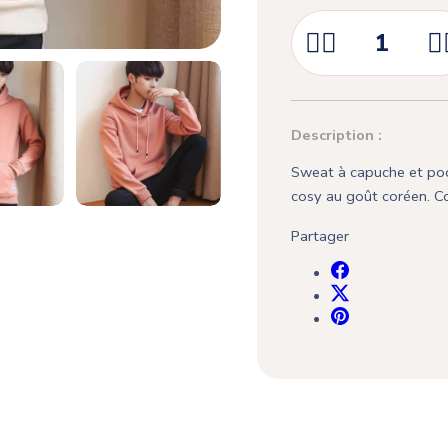



Description :
Sweat à capuche et poch
cosy au goût coréen. Con
Partager