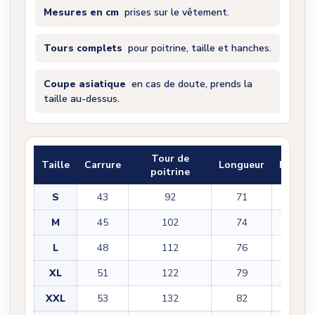
Mesures en cm
prises sur le vêtement.
Tours complets
pour poitrine, taille et hanches.
Coupe asiatique
en cas de doute, prends la
taille au-dessus.
Tour de
Taille
Carrure
Longueur
Manch
poitrine
S
43
92
71
22
M
45
102
74
22
L
48
112
76
23
XL
51
122
79
23
XXL
53
132
82
25