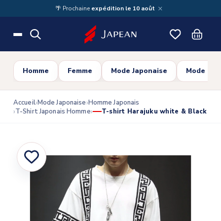
Skip to main content
×
🌴 Prochaine
expédition le 10 août
Homme
Femme
Mode Japonaise
Mode Cor
Accueil
Mode Japonaise
Homme Japonais
T-Shirt Japonais Homme
T-shirt Harajuku white & Black