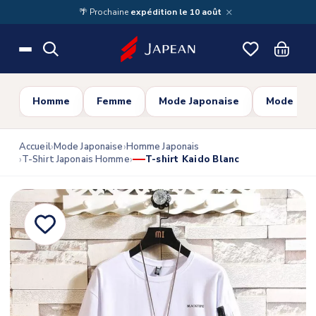
Skip to main content
×
🌴 Prochaine
expédition le 10 août
Homme
Femme
Mode Japonaise
Mode Cor
Accueil
Mode Japonaise
Homme Japonais
T-Shirt Japonais Homme
T-shirt Kaido Blanc