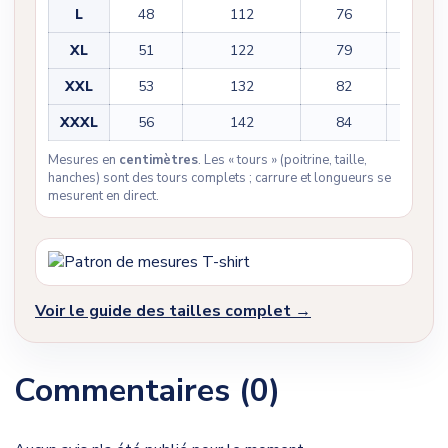
L
48
112
76
23
XL
51
122
79
23
XXL
53
132
82
25
XXXL
56
142
84
25
Mesures en
centimètres
. Les « tours » (poitrine, taille,
hanches) sont des tours complets ; carrure et longueurs se
mesurent en direct.
Voir le guide des tailles complet →
Commentaires (0)