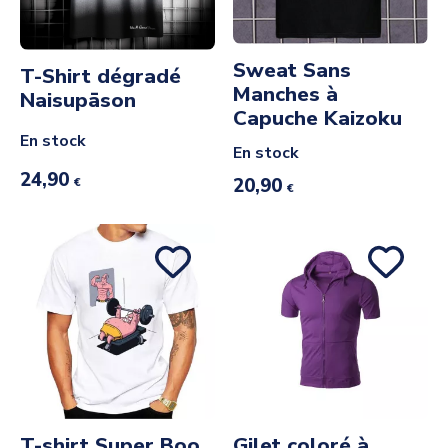
Sweat Sans
T-Shirt dégradé
Manches à
Naisupāson
Capuche Kaizoku
En stock
En stock
24,90
20,90
€
€
T-shirt Super Boo
Gilet coloré à