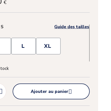
0
€
:
S
Guide des tailles
M
L
XL
stock


Ajouter au panier