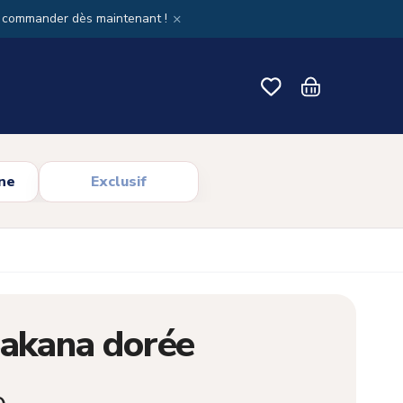
×
x commander dès maintenant !
ne
Exclusif
Sakana dorée