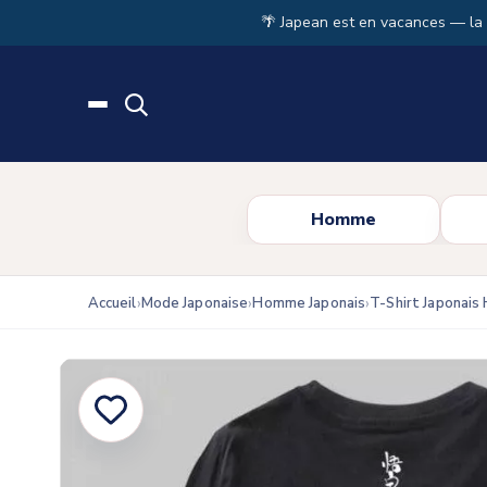
Skip to main content
🌴 Japean est en vacances — la
Homme
Accueil
Mode Japonaise
Homme Japonais
T-Shirt Japonai