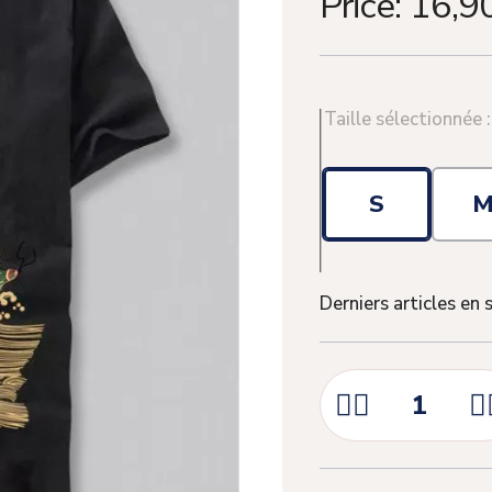
Price:
16,9
Taille sélectionnée 
S
Derniers articles en 


