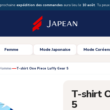
 prochaine
expédition des commandes
aura lieu le
10 août
. Tu peu
Femme
Mode Japonaise
Mode Coréen
s Homme
T-shirt One Piece Luffy Gear 5
T-shirt 
5