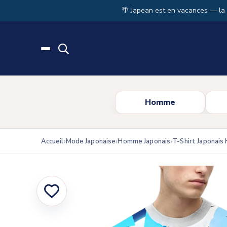
Skip to main content
🌴 Japean est en vacances — la
Homme
Accueil
Mode Japonaise
Homme Japonais
T-Shirt Japonai