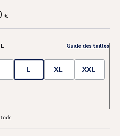
0
€
:
L
Guide des tailles
M
L
XL
XXL
stock