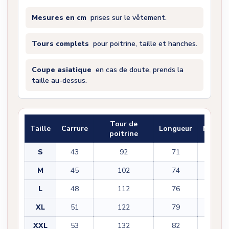
Mesures en cm
prises sur le vêtement.
Tours complets
pour poitrine, taille et hanches.
Coupe asiatique
en cas de doute, prends la
taille au-dessus.
Tour de
Taille
Carrure
Longueur
Manch
poitrine
S
43
92
71
22
M
45
102
74
22
L
48
112
76
23
XL
51
122
79
23
XXL
53
132
82
25