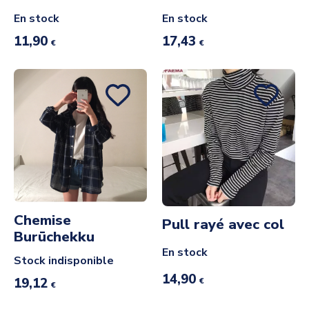
En stock
En stock
11,90
17,43
€
€
Chemise
Pull rayé avec col
Burūchekku
En stock
Stock indisponible
14,90
19,12
€
€