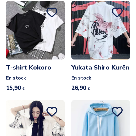
T-shirt Kokoro
Yukata Shiro Kurēn
En stock
En stock
15,90
26,90
€
€