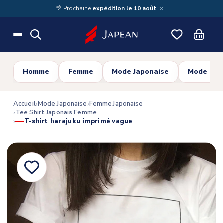
Skip to main content
×
🌴 Prochaine
expédition le 10 août
Homme
Femme
Mode Japonaise
Mode Cor
Accueil
Mode Japonaise
Femme Japonaise
Tee Shirt Japonais Femme
T-shirt harajuku imprimé vague