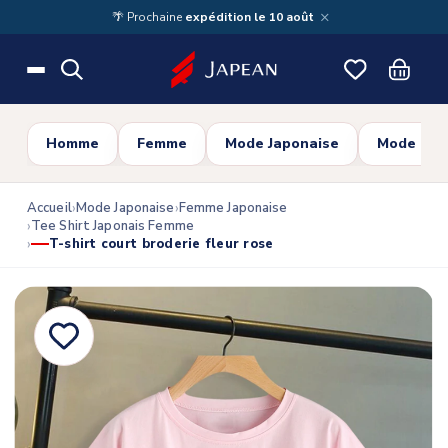
Skip to main content
×
🌴 Prochaine
expédition le 10 août
Homme
Femme
Mode Japonaise
Mode Cor
Accueil
Mode Japonaise
Femme Japonaise
Tee Shirt Japonais Femme
T-shirt court broderie fleur rose