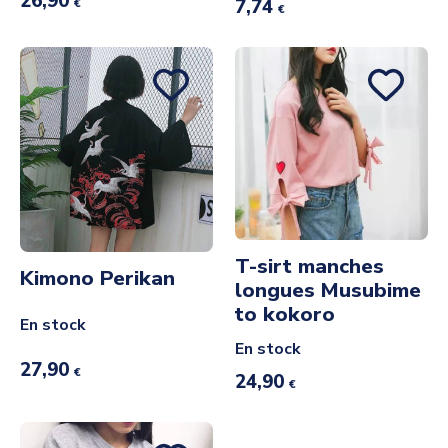
26,90
7,74
€
€
T-sirt manches
Kimono Perikan
longues Musubime
to kokoro
En stock
En stock
27,90
€
24,90
€