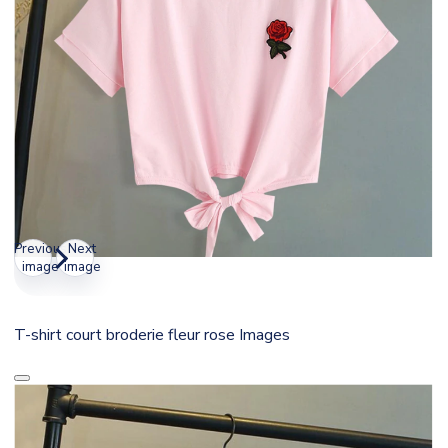
Previous
Next
image
image
T-shirt court broderie fleur rose Images