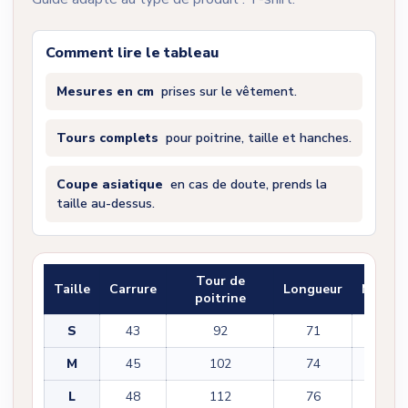
Comment lire le tableau
Mesures en cm
prises sur le vêtement.
Tours complets
pour poitrine, taille et hanches.
Coupe asiatique
en cas de doute, prends la
taille au-dessus.
Tour de
Taille
Carrure
Longueur
Manch
poitrine
S
43
92
71
22
M
45
102
74
22
L
48
112
76
23