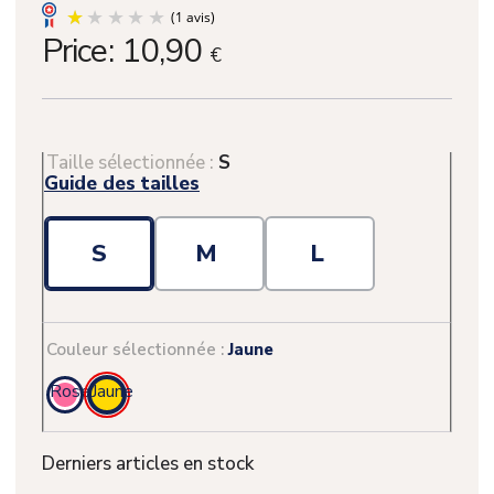
Price:
10,90
€
Taille sélectionnée :
S
Guide des tailles
S
M
L
Couleur sélectionnée :
Jaune
Rose
Jaune
(1 avis)
Derniers articles en stock