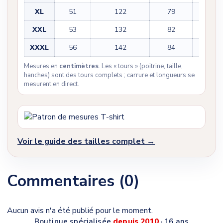
XL
51
122
79
23
XXL
53
132
82
25
XXXL
56
142
84
25
Mesures en
centimètres
. Les « tours » (poitrine, taille,
hanches) sont des tours complets ; carrure et longueurs se
mesurent en direct.
Voir le guide des tailles complet →
Commentaires (0)
Aucun avis n'a été publié pour le moment.
Boutique spécialisée
depuis 2010
· 16 ans