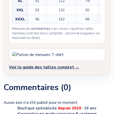
XL
51
122
79
23
XXL
53
132
82
25
XXXL
56
142
84
25
Mesures en
centimètres
. Les « tours » (poitrine, taille,
hanches) sont des tours complets ; carrure et longueurs se
mesurent en direct.
Voir le guide des tailles complet →
Commentaires (0)
Aucun avis n'a été publié pour le moment.
Boutique spécialisée
depuis 2010
· 16 ans
d'expertise en mode japonaise & coréenne