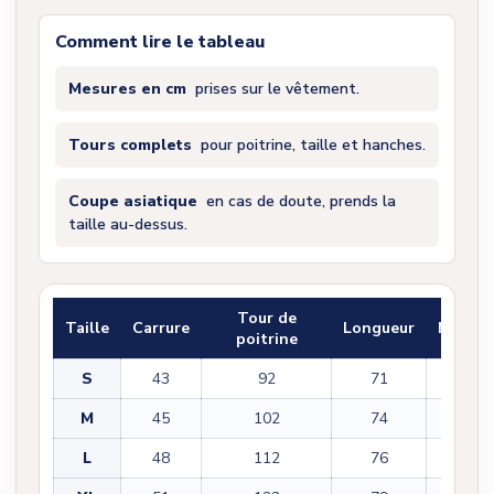
Comment lire le tableau
Mesures en cm
prises sur le vêtement.
Tours complets
pour poitrine, taille et hanches.
Coupe asiatique
en cas de doute, prends la
taille au-dessus.
Tour de
Taille
Carrure
Longueur
Manch
poitrine
S
43
92
71
22
M
45
102
74
22
L
48
112
76
23