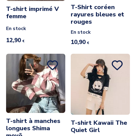
T-Shirt coréen
T-shirt imprimé V
rayures bleues et
femme
rouges
En stock
En stock
12,90
10,90
€
€
T-shirt à manches
T-shirt Kawaii The
longues Shima
Quiet Girl
moyō