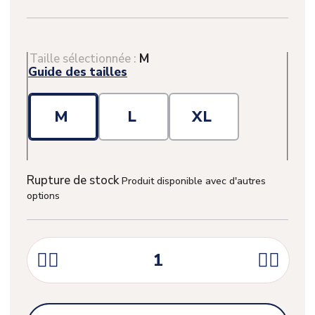
Taille sélectionnée :
M
Guide des tailles
M
L
XL
Rupture de stock
Produit disponible avec d'autres
options



