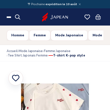
Skip to main content
×
🌴 Prochaine
expédition le 10 août
Homme
Femme
Mode Japonaise
Mode Cor
Accueil
Mode Japonaise
Femme Japonaise
Tee Shirt Japonais Femme
T-shirt K-pop style