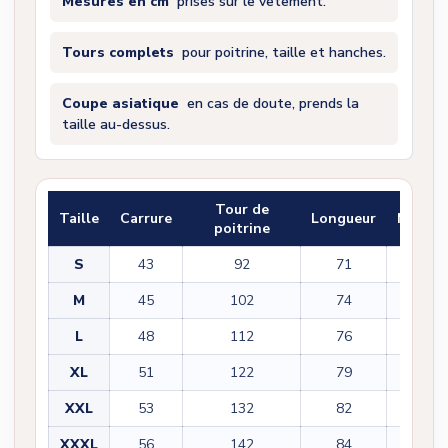
Mesures en cm
prises sur le vêtement.
Tours complets
pour poitrine, taille et hanches.
Coupe asiatique
en cas de doute, prends la
taille au-dessus.
Tour de
Taille
Carrure
Longueur
Manch
poitrine
S
43
92
71
22
M
45
102
74
22
L
48
112
76
23
XL
51
122
79
23
XXL
53
132
82
25
XXXL
56
142
84
25