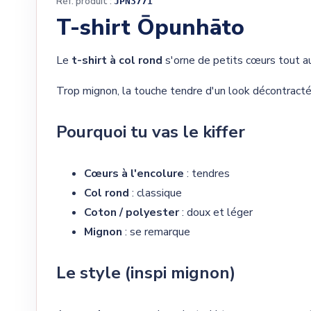
Réf. produit :
JPN3771
T-shirt Ōpunhāto
Le
t-shirt à col rond
s'orne de petits cœurs tout au
Trop mignon, la touche tendre d'un look décontracté
Pourquoi tu vas le kiffer
Cœurs à l'encolure
: tendres
Col rond
: classique
Coton / polyester
: doux et léger
Mignon
: se remarque
Le style (inspi mignon)