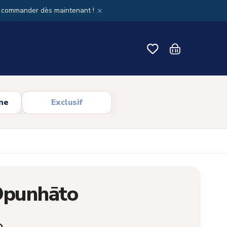
×
x commander dès maintenant !
ne
Exclusif
Ōpunhāto