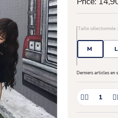
Price:
14,9
Taille sélectionnée 
M
Derniers articles en 


