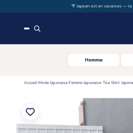
Skip to main content
🌴 Japean est en vacances — la
Homme
Accueil
Mode Japonaise
Femme Japonaise
Tee Shirt Japon