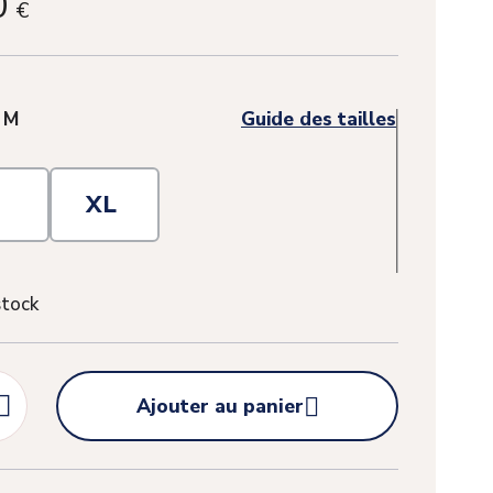
0
€
:
M
Guide des tailles
L
XL
stock


Ajouter au panier